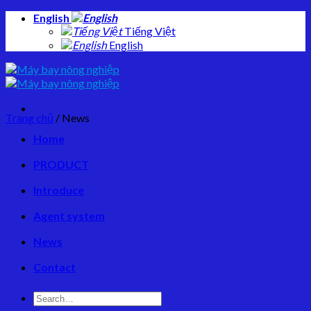
Skip
English
to
Tiếng Việt
content
English
Trang chủ
/
News
Home
PRODUCT
Introduce
Agent system
News
Contact
Search
for: