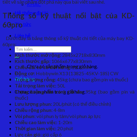
tiết về sản phẩm đột phá này qua bài viết sau nhé.
KHÁC
Hệ thống đại lý
Thông số kỹ thuật nổi bật của KD-
60pro
Tin tức
Liên hệ
Dưới đây là bảng thông số kỹ thuật chi tiết của máy bay KD-
60pro:
Tìm
kiếm:
Kích thước mở rộng:
2845x2718x830mm
Kích thước gấp:
1066x677x830mm
Chưa có sản phẩm trong giỏ hàng.
Chiều dài cở sở đối xứng:
2272mm
Động cơ:
Hobbywin X13 (13825-45KV-18S) CW
Giỏ hàng
Trọng lượng rỗng:
45kg (chưa bao gồm pin và thuốc)
Tải trọng làm việc:
50L
Chưa có sản phẩm trong giỏ hàng.
Trọng lượng cất cánh tối đa:
95kg (bao gồm pin và
thuốc)
Lưu lượng phun:
20L/phút (có thể điều chỉnh)
Chiều rộng phun:
4-8m
Vòi phun:
vòi phun ly tâm/vòi phun áp lực
Chiều cao làm việc:
1-20m
Thời gian làm việc:
20 phút
Lực cản gió:
gió cấp 6