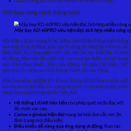
Giảm lượng hóa chất dư thừa rò rỉ ra môi trường.
Tích hợp công nghệ thông minh
Máy bay KD-60PRO siêu hiện đại, tích hợp nhiều công n
KD-60pro được trang bị hệ thống điều khiển thông minh thông
qua ứng dụng di động, giúp người dùng dễ dàng lập trình và vận
hành thiết bị. Công nghệ GPS tiên tiến hỗ trợ thiết lập lộ trình
tự động, đảm bảo độ chính xác cao và giảm thiểu sai sót trong
quá trình phun thuốc. Điều này không chỉ giúp tiết kiệm thời
gian mà còn nâng cao chất lượng chăm sóc cây trồng.
Máy bay nông nghiệp KD-60pro không chỉ là công cụ sản xuất
mà còn là trợ thủ đắc lực, mang lại giá trị vượt trội và góp phần
nâng tầm ngành nông nghiệp hiện đại.
Hệ thống LiDAR tiên tiến
cho phép quét và đo đạc với
độ chính xác cao.
Camera gimbal hiện đại
mang lại hình ảnh sắc nét, ổn
định trong mọi điều kiện.
Điều khiển dễ dàng qua ứng dụng di động
, thao tác