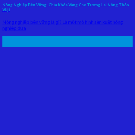
Nông Nghiệp Bền Vững: Chìa Khóa Vàng Cho Tương Lai Nông Thôn
Việt
Nông nghiệp bền vững là gì? Là một mô hình sản xuất nông
nghiệp dựa
16
Th5