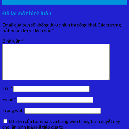
Th4
Để lại một bình luận
Email của bạn sẽ không được hiển thị công khai.
Các trường
bắt buộc được đánh dấu
*
Bình luận
*
Tên
*
Email
*
Trang web
Lưu tên của tôi, email, và trang web trong trình duyệt này
cho lần bình luận kế tiếp của tôi.