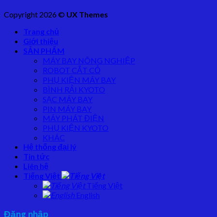
Copyright 2026 ©
UX Themes
Trang chủ
Giới thiệu
SẢN PHẨM
MÁY BAY NÔNG NGHIỆP
ROBOT CẮT CỎ
PHỤ KIỆN MÁY BAY
BÌNH RẢI KYOTO
SẠC MÁY BAY
PIN MÁY BAY
MÁY PHÁT ĐIỆN
PHỤ KIỆN KYOTO
KHÁC
Hệ thống đại lý
Tin tức
Liên hệ
Tiếng Việt
Tiếng Việt
English
Đăng nhập