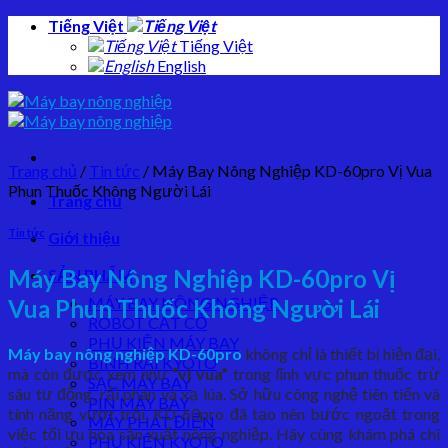
Skip
Tiếng Việt
to
Tiếng Việt
content
English
Trang chủ
/
Tin tức
/
Máy Bay Nông Nghiệp KD-60pro Vị Vua
Phun Thuốc Không Người Lái
Trang chủ
Tin tức
Giới thiệu
Máy Bay Nông Nghiệp KD-60pro Vị
SẢN PHẨM
MÁY BAY NÔNG NGHIỆP
Vua Phun Thuốc Không Người Lái
ROBOT CẮT CỎ
PHỤ KIỆN MÁY BAY
Máy bay nông nghiệp KD-60pro
không chỉ là thiết bị hiện đại,
BÌNH RẢI KYOTO
mà còn được xem như
“vị vua”
trong lĩnh vực phun thuốc trừ
SẠC MÁY BAY
sâu tự động, rải phân và xạ lúa. Sở hữu công nghệ tiên tiến và
PIN MÁY BAY
tính năng vượt trội, KD-60pro đã tạo nên bước ngoặt trong
MÁY PHÁT ĐIỆN
việc tối ưu hóa sản xuất nông nghiệp. Hãy cùng khám phá chi
PHỤ KIỆN KYOTO