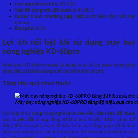
Hạt nguyên tử hóa:
50-500
Vấn đề công việc đề xuất:
0-40 độ C
Radar tránh chướng ngại vật:
phát hiện sớm vật cản
khi bay
Đèn pha:
80W
Lợi ích nổi bật khi sử dụng máy bay
nông nghiệp KD-60pro
Máy bay KD-60pro mang lại hàng loạt lợi ích quan trọng giúp
nông dân cải thiện năng suất và tiết kiệm chi phí:
Tăng hiệu quả phun thuốc
Máy bay nông nghiệp KD-60PRO tăng độ hiệu quả cho c
KD-60pro sử dụng công nghệ phun tiên tiến, đảm bảo
độ chính
xác tuyệt đối
trong từng lượt phun. Thuốc được phân bổ
đồng đều, bao phủ toàn bộ diện tích cây trồng, giúp tối đa hóa
hiệu quả phòng trừ sâu bệnh và hạn chế lãng phí. Với khả năng
hoạt động linh hoạt trên mọi địa hình, máy bay còn rút ngắn thời