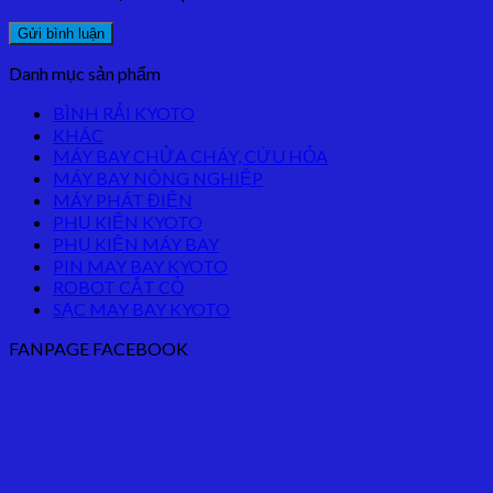
Danh mục sản phẩm
BÌNH RẢI KYOTO
KHÁC
MÁY BAY CHỬA CHÁY, CỨU HỎA
MÁY BAY NÔNG NGHIỆP
MÁY PHÁT ĐIỆN
PHỤ KIỆN KYOTO
PHỤ KIỆN MÁY BAY
PIN MAY BAY KYOTO
ROBOT CẮT CỎ
SẠC MAY BAY KYOTO
FANPAGE FACEBOOK