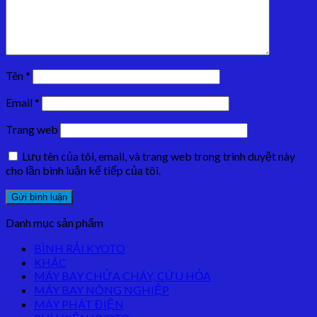
Tên
*
Email
*
Trang web
Lưu tên của tôi, email, và trang web trong trình duyệt này
cho lần bình luận kế tiếp của tôi.
Danh mục sản phẩm
BÌNH RẢI KYOTO
KHÁC
MÁY BAY CHỬA CHÁY, CỨU HỎA
MÁY BAY NÔNG NGHIỆP
MÁY PHÁT ĐIỆN