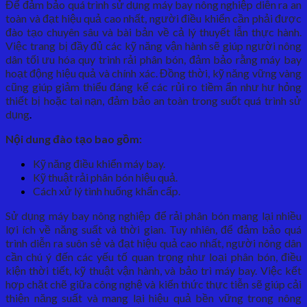
Để đảm bảo quá trình sử dụng máy bay nông nghiệp diễn ra an
toàn và đạt hiệu quả cao nhất, người điều khiển cần phải được
đào tạo chuyên sâu và bài bản về cả lý thuyết lẫn thực hành.
Việc trang bị đầy đủ các kỹ năng vận hành sẽ giúp người nông
dân tối ưu hóa quy trình rải phân bón, đảm bảo rằng máy bay
hoạt động hiệu quả và chính xác. Đồng thời, kỹ năng vững vàng
cũng giúp giảm thiểu đáng kể các rủi ro tiềm ẩn như hư hỏng
thiết bị hoặc tai nạn, đảm bảo an toàn trong suốt quá trình sử
dụng
.
Nội dung đào tạo bao gồm:
Kỹ năng điều khiển máy bay.
Kỹ thuật rải phân bón hiệu quả.
Cách xử lý tình huống khẩn cấp.
Sử dụng máy bay nông nghiệp để rải phân bón mang lại nhiều
lợi ích về năng suất và thời gian. Tuy nhiên, để đảm bảo quá
trình diễn ra suôn sẻ và đạt hiệu quả cao nhất, người nông dân
cần chú ý đến các yếu tố quan trọng như loại phân bón, điều
kiện thời tiết, kỹ thuật vận hành, và bảo trì máy bay. Việc kết
hợp chặt chẽ giữa công nghệ và kiến thức thực tiễn sẽ giúp cải
thiện năng suất và mang lại hiệu quả bền vững trong nông