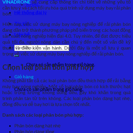
VINADRONE
sẽ cung cấp thông tin chi tiết về những yếu tố
KHÁC
cần lưu ý và cách tối ưu hóa quá trình sử dụng máy bay rải phân
Hệ thống đại lý
bón.
Tin tức
Hiện nay, việc sử dụng máy bay nông nghiệp để rải phân bón
đang dần trở thành phương pháp phổ biến trong các hoạt động
Liên hệ
sản xuất nông nghiệp hiện đại 4.0. Tuy nhiên, để đạt được hiệu
quả tối đa, người nông dân cần chú ý đến một số vấn đề kỹ
Tìm
thuật và điều kiện vận hành. Dưới đây là một số lưu ý quan
kiếm:
trọng về việc sử dụng máy bay nông nghiệp để rải phân bón.
Chưa có sản phẩm trong giỏ hàng.
Chọn loại phân bón phù hợp
Giỏ hàng
Không phải tất cả các loại phân bón đều thích hợp để rải bằng
máy bay nông nghiệp. Một số loại phân bón có kích thước hạt
Chưa có sản phẩm trong giỏ hàng.
hoặc trọng lượng không đồng đều, gây khó khăn trong quá
trình phân tán từ trên không. Các loại phân bón dạng hạt nhẹ,
đồng đều và dễ bay hơi là lựa chọn tốt nhất.
Danh sách các loại phân bón phù hợp:
Phân bón dạng hạt nhẹ
Phân bón dạng lỏng