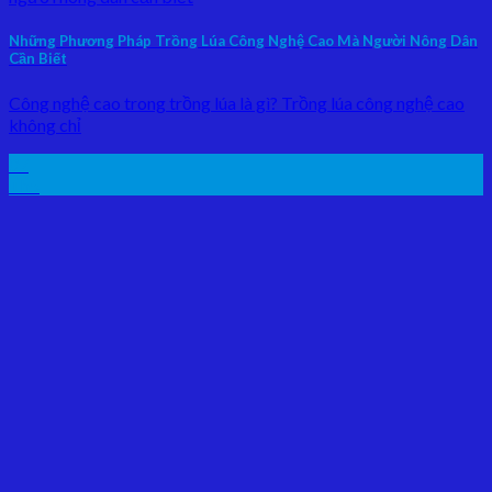
Những Phương Pháp Trồng Lúa Công Nghệ Cao Mà Người Nông Dân
Cần Biết
Công nghệ cao trong trồng lúa là gì? Trồng lúa công nghệ cao
không chỉ
07
Th5