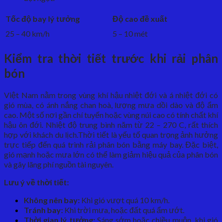
Tốc độ bay lý tưởng
Độ cao đề xuất
25 – 40 km/h
5 – 10 mét
Kiểm tra thời tiết trước khi rải phân
bón
Việt Nam nằm trong vùng khí hậu nhiệt đới và á nhiệt đới có
gió mùa, có ánh nắng chan hoà, lượng mưa dồi dào và độ ẩm
cao. Một số nơi gần chí tuyến hoặc vùng núi cao có tính chất khí
hậu ôn đới. Nhiệt độ trung bình năm từ 22 – 270 C, rất thích
hợp với khách du lịch.Thời tiết là yếu tố quan trọng ảnh hưởng
trực tiếp đến quá trình rải phân bón bằng máy bay. Đặc biệt,
gió mạnh hoặc mưa lớn có thể làm giảm hiệu quả của phân bón
và gây lãng phí nguồn tài nguyên.
Lưu ý về thời tiết:
Không nên bay:
Khi gió vượt quá 10 km/h.
Tránh bay:
Khi trời mưa, hoặc đất quá ẩm ướt.
Thời gian lý tưởng:
Sáng sớm hoặc chiều muộn, khi gió