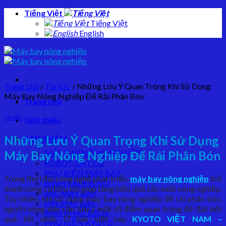
Skip
Tiếng Việt
to
Tiếng Việt
content
English
Trang chủ
/
Tin tức
/
Những Lưu Ý Quan Trọng Khi Sử Dụng
Máy Bay Nông Nghiệp Để Rải Phân Bón
Trang chủ
Tin tức
Giới thiệu
Những Lưu Ý Quan Trọng Khi Sử Dụng
SẢN PHẨM
MÁY BAY NÔNG NGHIỆP
Máy Bay Nông Nghiệp Để Rải Phân Bón
ROBOT CẮT CỎ
PHỤ KIỆN MÁY BAY
Trong thời đại công nghệ phát triển,
máy bay nông nghiệp
trở
BÌNH RẢI KYOTO
thành công cụ hữu ích giúp tăng hiệu quả sản xuất nông nghiệp.
SẠC MÁY BAY
Tuy nhiên, khi sử dụng máy bay nông nghiệp để rải phân bón,
PIN MÁY BAY
người nông dân cần lưu ý một số điểm quan trọng để đạt kết
MÁY PHÁT ĐIỆN
quả tốt nhất. Ở bài viết này
KYOTO VIỆT NAM –
PHỤ KIỆN KYOTO