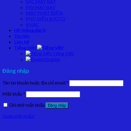
SẠC MÁY BAY
PIN MÁY BAY
MÁY PHÁT ĐIỆN
PHỤ KIỆN KYOTO
KHÁC
Hệ thống đại lý
Tin tức
Liên hệ
Tiếng Việt
Tiếng Việt
English
Đăng nhập
Tên tài khoản hoặc địa chỉ email
*
Mật khẩu
*
Ghi nhớ mật khẩu
Đăng nhập
Quên mật khẩu?