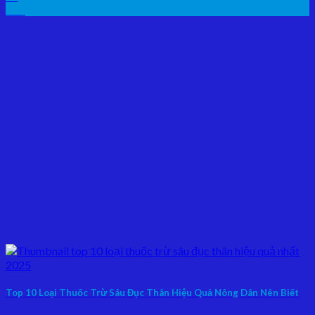
Th5
Top 10 Loại Thuốc Trừ Sâu Đục Thân Hiệu Quả Nông Dân Nên Biết