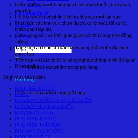
Giảm thiểu sai sót trong quá trình phun thuốc, bón phân,
KHÁC
gieo hạt.
Hệ thống đại lý
Hỗ trợ lưu trữ và phân tích dữ liệu sau mỗi lần bay.
Phát hiện các khu vực chưa được xử lý hoặc đã xử lý,
Tin tức
tránh phun lặp lại.
Giảm công sức và thời gian giám sát thủ công trên đồng
Liên hệ
ruộng.
Tăng tính an toàn khi vận hành trong điều kiện địa hình
Tìm
phức tạp.
kiếm:
Tích hợp với các thiết bị nông nghiệp thông minh để quản
lý toàn diện.
Chưa có sản phẩm trong giỏ hàng.
Danh mục sản phẩm
Giỏ hàng
BÌNH RẢI KYOTO
Chưa có sản phẩm trong giỏ hàng.
KHÁC
MÁY BAY CHỬA CHÁY, CỨU HỎA
MÁY BAY NÔNG NGHIỆP
MÁY PHÁT ĐIỆN
PHỤ KIỆN KYOTO
PHỤ KIỆN MÁY BAY
PIN MAY BAY KYOTO
ROBOT CẮT CỎ