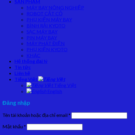
SẢN PHẨM
MÁY BAY NÔNG NGHIỆP
ROBOT CẮT CỎ
PHỤ KIỆN MÁY BAY
BÌNH RẢI KYOTO
SẠC MÁY BAY
PIN MÁY BAY
MÁY PHÁT ĐIỆN
PHỤ KIỆN KYOTO
KHÁC
Hệ thống đại lý
Tin tức
Liên hệ
Tiếng Việt
Tiếng Việt
English
Đăng nhập
Tên tài khoản hoặc địa chỉ email
*
Mật khẩu
*