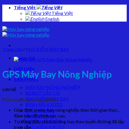
Skip
Tiếng Việt
to
Tiếng Việt
content
English
Trang chủ
/
PHỤ KIỆN MÁY BAY
Trang chủ
Giới thiệu
GPS Máy Bay Nông Nghiệp
SẢN PHẨM
MÁY BAY NÔNG NGHIỆP
Liên hệ
ROBOT CẮT CỎ
PHỤ KIỆN MÁY BAY
PGS máy bay nông nghiệp:
BÌNH RẢI KYOTO
Giúp định vị máy bay nông nghiệp theo thời gian thực,
SẠC MÁY BAY
đảm bảo độ chính xác cao.
PIN MÁY BAY
Tự động điều chỉnh hướng bay theo tuyến đường đã lập
MÁY PHÁT ĐIỆN
trình sẵn.
PHỤ KIỆN KYOTO