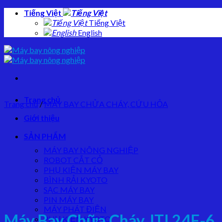
Skip
Tiếng Việt
to
Tiếng Việt
content
English
Trang chủ
Trang chủ
/
MÁY BAY CHỬA CHÁY, CỨU HỎA
Giới thiệu
SẢN PHẨM
MÁY BAY NÔNG NGHIỆP
ROBOT CẮT CỎ
PHỤ KIỆN MÁY BAY
BÌNH RẢI KYOTO
SẠC MÁY BAY
PIN MÁY BAY
MÁY PHÁT ĐIỆN
Máy Bay Chữa Cháy JTI 24F-6
PHỤ KIỆN KYOTO