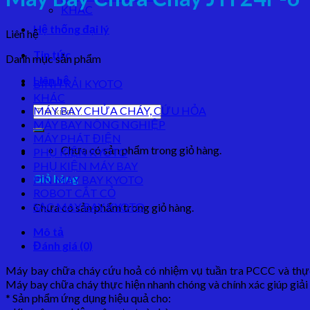
KHÁC
Hệ thống đại lý
Liên hệ
Tin tức
Danh mục sản phẩm
Liên hệ
BÌNH RẢI KYOTO
KHÁC
Tìm
MÁY BAY CHỬA CHÁY, CỨU HỎA
kiếm:
MÁY BAY NÔNG NGHIỆP
MÁY PHÁT ĐIỆN
Chưa có sản phẩm trong giỏ hàng.
PHỤ KIỆN KYOTO
PHỤ KIỆN MÁY BAY
Giỏ hàng
PIN MAY BAY KYOTO
ROBOT CẮT CỎ
SẠC MAY BAY KYOTO
Chưa có sản phẩm trong giỏ hàng.
Mô tả
Đánh giá (0)
Máy bay chữa cháy cứu hoả có nhiệm vụ tuần tra PCCC và thực 
Máy bay chữa cháy thực hiện nhanh chóng và chính xác giúp giải 
* Sản phẩm ứng dụng hiệu quả cho: