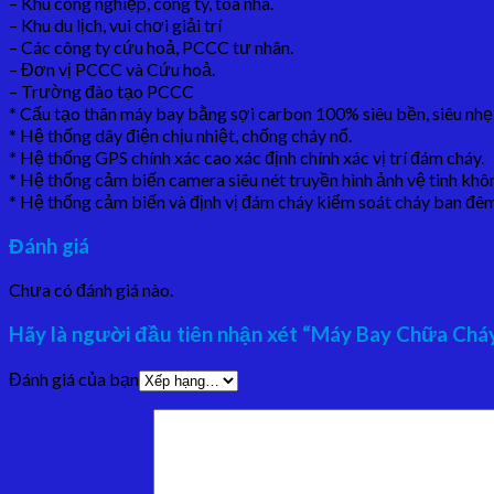
– Khu công nghiệp, công ty, toà nhà.
– Khu du lịch, vui chơi giải trí
– Các công ty cứu hoả, PCCC tư nhân.
– Đơn vị PCCC và Cứu hoả.
– Trường đào tạo PCCC
* Cấu tạo thân máy bay bằng sợi carbon 100% siêu bền, siêu nhẹ
* Hệ thống dây điện chịu nhiệt, chống cháy nổ.
* Hệ thống GPS chính xác cao xác định chính xác vị trí đám cháy.
* Hệ thống cảm biến camera siêu nét truyền hình ảnh vệ tinh không
* Hệ thống cảm biến và định vị đám cháy kiểm soát cháy ban đê
Đánh giá
Chưa có đánh giá nào.
Hãy là người đầu tiên nhận xét “Máy Bay Chữa Cháy
Đánh giá của bạn