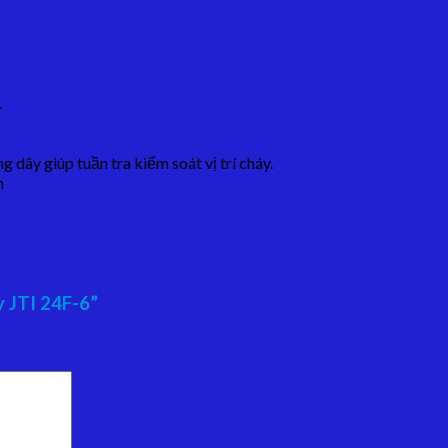
.
 dây giúp tuần tra kiểm soát vị trí cháy.
m
 JTI 24F-6”