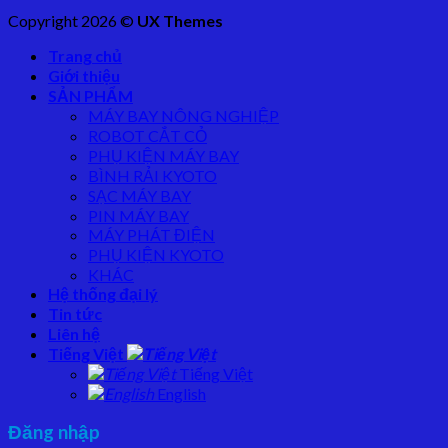
Copyright 2026 ©
UX Themes
Trang chủ
Giới thiệu
SẢN PHẨM
MÁY BAY NÔNG NGHIỆP
ROBOT CẮT CỎ
PHỤ KIỆN MÁY BAY
BÌNH RẢI KYOTO
SẠC MÁY BAY
PIN MÁY BAY
MÁY PHÁT ĐIỆN
PHỤ KIỆN KYOTO
KHÁC
Hệ thống đại lý
Tin tức
Liên hệ
Tiếng Việt
Tiếng Việt
English
Đăng nhập