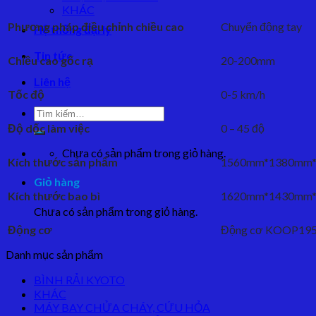
KHÁC
Phương pháp điều chỉnh chiều cao
Chuyển động tay
Hệ thống đại lý
Tin tức
Chiều cao gốc rạ
20-200mm
Liên hệ
Tốc độ
0-5 km/h
Tìm
kiếm:
Độ dốc làm việc
0 – 45 độ
Chưa có sản phẩm trong giỏ hàng.
Kích thước sản phẩm
1560mm*1380mm
Giỏ hàng
Kích thước bao bì
1620mm*1430mm
Chưa có sản phẩm trong giỏ hàng.
Động cơ
Động cơ KOOP19
Danh mục sản phẩm
BÌNH RẢI KYOTO
KHÁC
MÁY BAY CHỬA CHÁY, CỨU HỎA