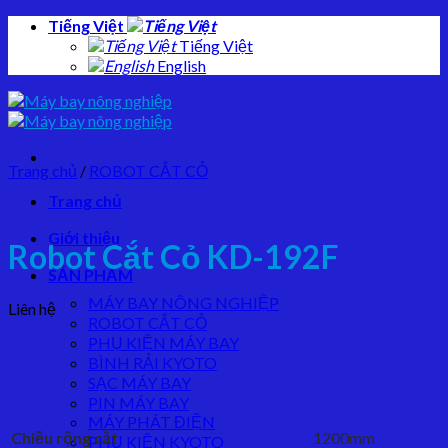
Skip
Tiếng Việt
to
Tiếng Việt
content
English
Trang chủ
/
ROBOT CẮT CỎ
Trang chủ
Giới thiệu
Robot Cắt Cỏ KD-192F
SẢN PHẨM
MÁY BAY NÔNG NGHIỆP
Liên hệ
ROBOT CẮT CỎ
PHỤ KIỆN MÁY BAY
BÌNH RẢI KYOTO
SẠC MÁY BAY
PIN MÁY BAY
MÁY PHÁT ĐIỆN
Chiều rộng cắt
1200mm
PHỤ KIỆN KYOTO