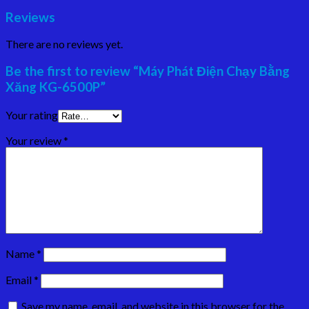
Reviews
There are no reviews yet.
Be the first to review “Máy Phát Điện Chạy Bằng
Xăng KG-6500P”
Your rating
Your review
*
Name
*
Email
*
Save my name, email, and website in this browser for the